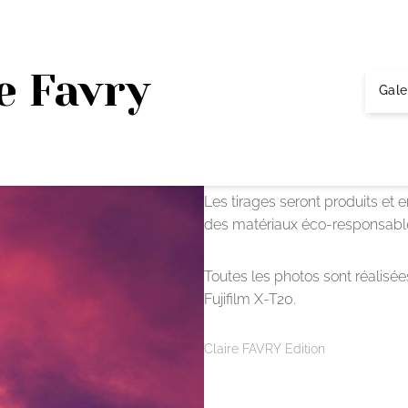
Percée du
e Favry
Gale
Disponible à la vente prochainem
de collections capsules : chaqu
limité à 50 exemplaires.
Les tirages seront produits et
des matériaux éco-responsabl
Toutes les photos sont réalisé
Fujifilm X-T20.
Claire FAVRY Edition