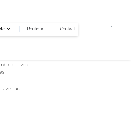
 ciel
0
rie
Boutique
Contact
Cart
ent. Il s’agit
e tirage sera
 emballés avec
es.
es avec un