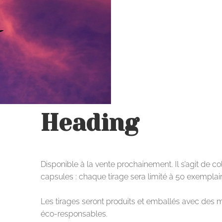
Heading
Disponible à la vente prochainement. Il s’agit de co
capsules : chaque tirage sera limité à 50 exemplair
Les tirages seront produits et emballés avec des 
éco-responsables.