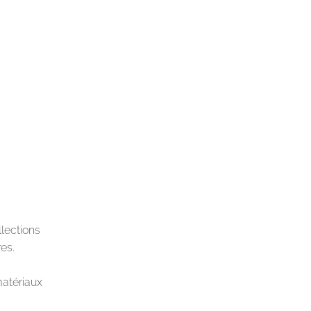
llections
es.
matériaux