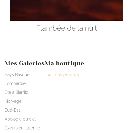
Flambée de la nuit
Mes Galeries
Ma boutique
Pays Basque
Tout mes produits
Lombardie
Été à Biarritz
Norvège
Sud-Est
Apologie du ciel
Excursion italienne