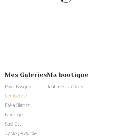
Mes Galeries
Ma boutique
Pays Basque
Tout mes produits
Lombardie
Été à Biarritz
Norvège
Sud-Est
Apologie du ciel