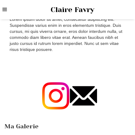
Chasseur de Lumières
Claire Favry
Lorem ipsum dolor sit amet, consectetur adipiscing elit.
Suspendisse varius enim in eros elementum tristique. Duis
cursus, mi quis viverra ornare, eros dolor interdum nulla, ut
commodo diam libero vitae erat. Aenean faucibus nibh et
justo cursus id rutrum lorem imperdiet. Nunc ut sem vitae
risus tristique posuere.
Ma Galerie