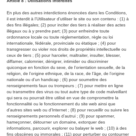
Article 8 : Utilisations interdites
En plus des autres interdictions énoncées dans les Conditions,
il est interdit à l’Utilisateur d’utiliser le site ou son contenu : (1) à
des fins illégales; (2) pour inciter des tiers à réaliser des actes
illégaux ou à y prendre part; (3) pour enfreindre toute
ordonnance locale ou toute réglementation, règle ou loi
internationale, fédérale, provinciale ou étatique ; (4) pour
transgresser ou violer nos droits de propriétés intellectuelle ou
ceux de tiers ; (5) pour harceler, maltraiter, insulter, blesser,
diffamer, calomnier, dénigrer, intimider ou discriminer
quiconque en fonction du sexe, de l’orientation sexuelle, de la
religion, de l’origine ethnique, de la race, de l’âge, de l’origine
nationale ou d’un handicap ; (6) pour soumettre des
renseignements faux ou trompeurs ; (7) pour mettre en ligne
ou transmettre des virus ou tout autre type de code malveillant
qui sera ou pourrait être utilisé en vue de compromettre la
fonctionnalité ou le fonctionnement du site web ainsi que
d’autres sites web ou d’Internet ; (8) pour recueillir ou suivre les
renseignements personnels d’autrui ; (9) pour spammer,
hameçonner, détourner un domaine, extorquer des
informations, parcourir, explorer ou balayer le web ; (10) à des
fins obscènes ou immorales ; (11) pour perturber ou contourner