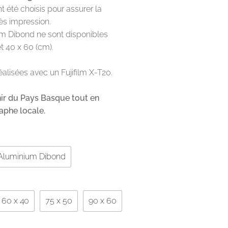
t été choisis pour assurer la
ès impression.
um Dibond ne sont disponibles
t 40 x 60 (cm).
éalisées avec un Fujifilm X-T20.
ir du Pays Basque tout en
aphe locale.
Aluminium Dibond
60 x 40
75 x 50
90 x 60